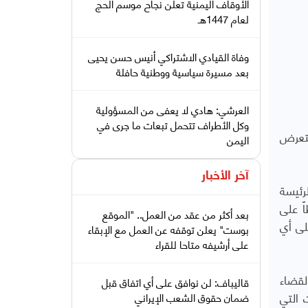
الأوقاف اليمنية تعلن نجاح موسم الحج
لعام 1447هـ
وفاة القيادي الاشتراكي أنيس حسن يحيى
بعد مسيرة سياسية ووطنية حافلة
العرشي: هادي لا يعفى من المسؤولية
وكل الأطراف تتحمل تبعات ما جرى في
يتعرض
اليمن
آخر الأخبار
رئيسة
ً على
بعد أكثر من عقد من العمل.. "الموقع
لى أي
بوست" يعلن توقفه عن العمل مع الإبقاء
على أرشيفه متاحا للقراء
لقضاء
قاليباف: لن نوافق على أي اتفاق قبل
 التي
ضمان حقوق الشعب الإيراني