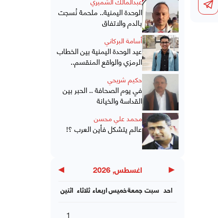
عبدالمالك الشميري
الوحدة اليمنية.. ملحمة نُسجت
بالدم والاتفاق
أسامة البركاني
عيد الوحدة اليمنية بين الخطاب
الرمزي والواقع المنقسم..
حكيم شريحي
في يوم الصحافة .. الحبر بين
القداسة والخيانة
محمد علي محسن
عالم يتشكل فأين العرب ؟!
▶
◀
اغسطس, 2026
احد
سبت
جمعة
خميس
اربعاء
ثلاثاء
اثنين
1