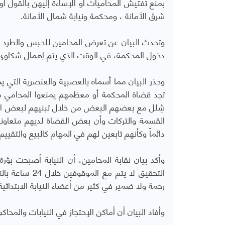
بمنع تفتيش المحاميات أو الإساءة إليهن بالقول 
شرق الأمانة ، ومحكمة ونيابة شمال الأمانة.
وتحدث البيان عن تعرض المحامين للحبس والطرد م
دخول المحكمة، في الوقت الذي يتم إهمال شكاوى 
وحذر البيان مما أسماه بالعصبية والعنصرية التي
تجد قضاة المحكمة أو معظمهم يمنعوا المحامي م
شِلل مع بعضهم البعض من خلال تبنيهم لبعض ال
القسمة والتركات وأن بعض القضاة لديهم متعاوني
دائماً وكأنهم تابعين لهم في المهام كالبيع والتقييم
وأكد بيان نقابة المحامين، أن النيابة أصبحت بؤ
التحقيق لا يتم
رحمة ولا ضمير في كثير من أعضاء النيابة الابتدائي
وأفاد البيان أن أماكن الإحتجاز في النيابات والم