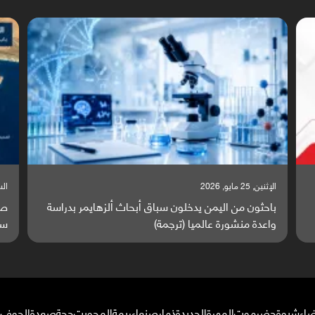
السبت, 23 مايو, 2026
ا
ة
صراع دولي يتصاعد قرب اليمن والبحر الأحمر يتحول إلى
ت
ساحة مواجهة عالمية (ترجمة)
و
ضاء
شبوة
حضرموت
المهرة
الحديدة
ذمار
صنعاء
ريمة
المحويت
حجة
صعدة
الجوف
م