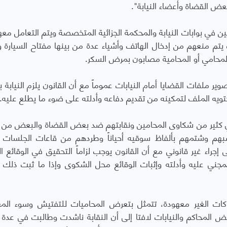
ض القضاة وأعضاء النيابة".
ين في بوابات النيابة والمحكمة الجزائية المتخصصة ويتم التعامل مع
م منعهم من إدخال الهاتف وأشياء عدة من بينها مفتاح السيارة و
 المحامي أو المحامية مصابون بمرض السكر.
ر ملفات القضايا أمام النيابات عموماً مع أن القانون يلزم النيابة ب
تويه الملف لتمكينه من تقديم دفاعه وأدلته على ضوء ما يطلع عليه.
 في كثير من شكاوى المحامين ونقابتهم ضد بعض القضاة والبعض من 
وسبهم وشتمهم بألفاظ سوقيه أحياناً وطردهم من قاعات الجلسات
راء غير قانوني مع أن القانون يوجب لزاماً التحقيق في الوقائع الج
مجني عليه وأدلته وإثبات الوقائع محل الشكوى وإذا ما ثبت ذلك
اكات الغير معهودة، تتمثل بتعرض المحاميات للتفتيش وسوء المع
المحاكم والنيابات لافتا إلى أن النقابة ناشدت وطالبت في عدة ب