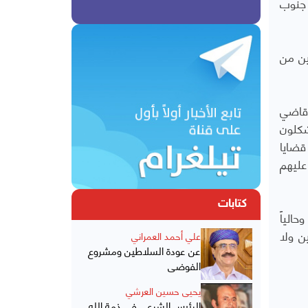
 جنوب
ين من
 قاضي
شكلون
قضايا
عليهم
كتابات
الياً
امين ولا
علي أحمد العمراني
عن عودة السلاطين ومشروع
الفوضى
يحيى حسين العرشي
الرئيس الشرعي في ذمة الله