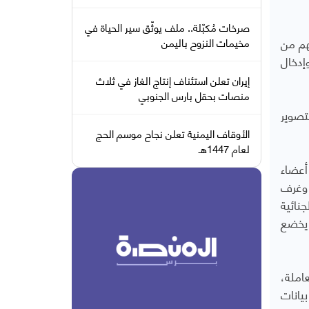
صرخات مُكبّلة.. ملف يوثّق سير الحياة في
هم من
مخيمات النزوح باليمن
إدخال
إيران تعلن استئناف إنتاج الغاز في ثلاث
منصات بحقل بارس الجنوبي
تصوير
الأوقاف اليمنية تعلن نجاح موسم الحج
لعام 1447هـ
أعضاء
 وغرف
نائية
 يخضع
املة،
يانات