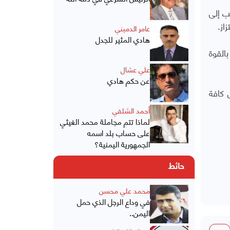
ب إلى
از.
عامر الدميني
هادي المثير للجدل
القوة
علي عشال
عن حكم هادي
 كافة
أحمد الشلفي
لماذا تتم مجاملة محمد الغيثي
على حساب بلد اسمه
الجمهورية اليمنية؟
حائط
محمد علي محسن
في وداع الرجل الذي حمل
اليمن..