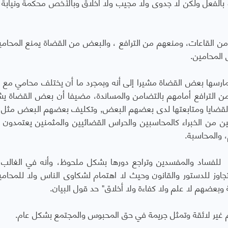
أو بالفعل ولكن لا جدوى ولا مجيب ولا أخلاق وبالأخص محكمة ونيابة
ن القاعات، ومنعهم من الترافع ، والبعض من القضاة يمنع المحام
المحامين.
 يمارسها بعض القضاة مشيرا إلى أنه وبمجرد ما أن يختلف محامي مع
ن الترافع أمامهم بالتضامن والمساندة، مضيفا أن بعض القضاة ي
قضايا ومتابعتها لدى بعضهم البعض, وتكليف بعضهم البعض مثل 
ن من الخبراء كالمحاسبين والحراس القضائيين والمثمنين يعتمدون 
، والمحاسبة.
رة للفساد والمفسدين وتراجع دورها بشكل ملحوظ، وأنه في الغالب وح
 مع الموقوفين خلال 24 ساعة بالتجاوز للدستور والقانون وحيث لا اهتمام لشكاوى الناس ولا للمح
ة وبعضهم لا علم ولا كفاءة ولا أخلاق" حد قول البيان.
حاكم غير لائقة وتمثل جريمة في حق المحبوس والمجتمع بشكل عام.