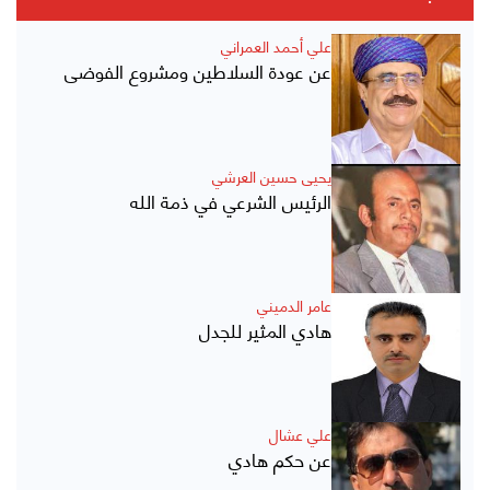
علي أحمد العمراني
عن عودة السلاطين ومشروع الفوضى
يحيى حسين العرشي
الرئيس الشرعي في ذمة الله
عامر الدميني
هادي المثير للجدل
علي عشال
عن حكم هادي