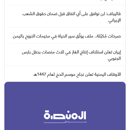
قاليباف: لن نوافق على أي اتفاق قبل ضمان حقوق الشعب
الإيراني
صرخات مُكبّلة.. ملف يوثّق سير الحياة في مخيمات النزوح باليمن
إيران تعلن استئناف إنتاج الغاز في ثلاث منصات بحقل بارس
الجنوبي
الأوقاف اليمنية تعلن نجاح موسم الحج لعام 1447هـ