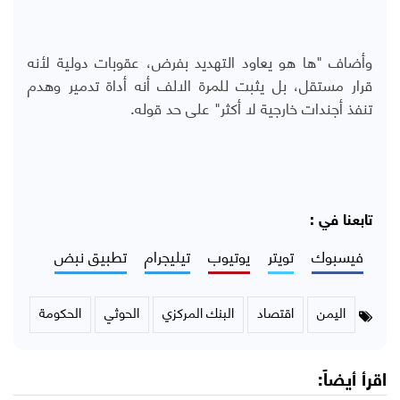
وأضاف "ها هو يعاود التهديد بفرض، عقوبات دولية لأنه
قرار مستقل، بل يثبت للمرة الالف أنه أداة تدمير وهدم
تنفذ أجندات خارجية لا أكثر" على حد قوله.
تابعنا في :
فيسبوك
تويتر
يوتيوب
تيليجرام
تطبيق نبض
اليمن
اقتصاد
البنك المركزي
الحوثي
الحكومة
اقرأ أيضاً: