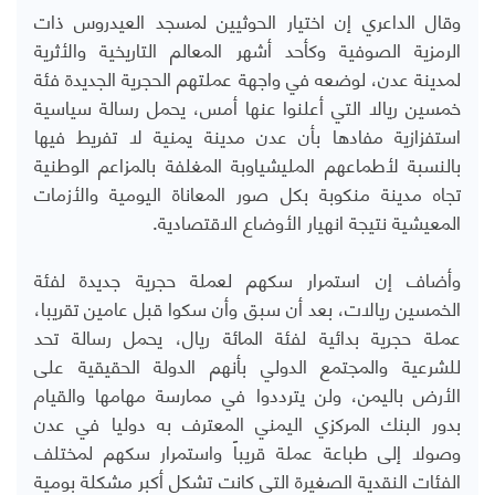
وقال الداعري إن اختيار الحوثيين لمسجد العيدروس ذات
الرمزية الصوفية وكأحد أشهر المعالم التاريخية والأثرية
لمدينة عدن، لوضعه في واجهة عملتهم الحجرية الجديدة فئة
خمسين ريالا التي أعلنوا عنها أمس، يحمل رسالة سياسية
استفزازية مفادها بأن عدن مدينة يمنية لا تفريط فيها
بالنسبة لأطماعهم المليشياوبة المغلفة بالمزاعم الوطنية
تجاه مدينة منكوبة بكل صور المعاناة اليومية والأزمات
المعيشية نتيجة انهيار الأوضاع الاقتصادية.
وأضاف إن استمرار سكهم لعملة حجرية جديدة لفئة
الخمسين ريالات، بعد أن سبق وأن سكوا قبل عامين تقريبا،
عملة حجرية بدائية لفئة المائة ريال، يحمل رسالة تحد
للشرعية والمجتمع الدولي بأنهم الدولة الحقيقية على
الأرض باليمن، ولن يترددوا في ممارسة مهامها والقيام
بدور البنك المركزي اليمني المعترف به دوليا في عدن
وصولا إلى طباعة عملة قريباً واستمرار سكهم لمختلف
الفئات النقدية الصغيرة التي كانت تشكل أكبر مشكلة بومية