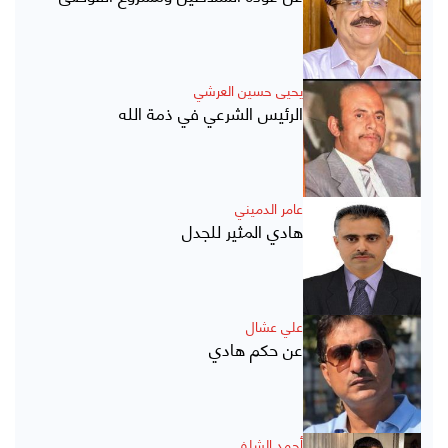
يحيى حسين العرشي
الرئيس الشرعي في ذمة الله
عامر الدميني
هادي المثير للجدل
علي عشال
عن حكم هادي
أحمد الشلفي