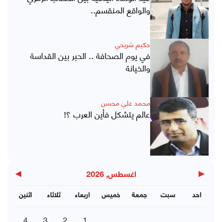
والواقع المنقسم..
حكيم شريحي
في يوم الصحافة .. الحبر بين القداسة
والخيانة
محمد علي محسن
عالم يتشكل فأين العرب ؟!
▶
◀
اغسطس, 2026
احد
سبت
جمعة
خميس
اربعاء
ثلاثاء
اثنين
4
3
2
1