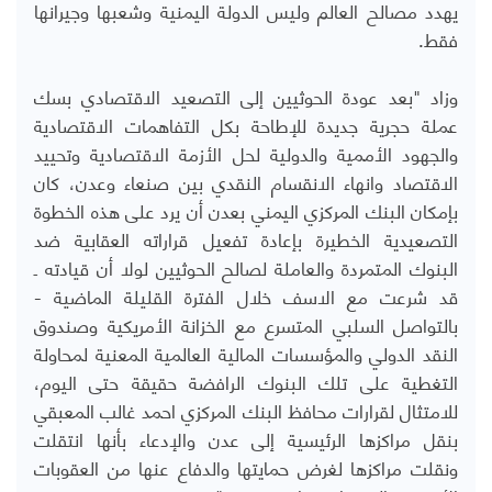
يهدد مصالح العالم وليس الدولة اليمنية وشعبها وجيرانها
فقط.
وزاد "بعد عودة الحوثيين إلى التصعيد الاقتصادي بسك
عملة حجرية جديدة للإطاحة بكل التفاهمات الاقتصادية
والجهود الأممية والدولية لحل الأزمة الاقتصادية وتحييد
الاقتصاد وانهاء الانقسام النقدي بين صنعاء وعدن، كان
بإمكان البنك المركزي اليمني بعدن أن يرد على هذه الخطوة
التصعيدية الخطيرة بإعادة تفعيل قراراته العقابية ضد
البنوك المتمردة والعاملة لصالح الحوثيين لولا أن قيادته ـ
قد شرعت مع الاسف خلال الفترة القليلة الماضية -
بالتواصل السلبي المتسرع مع الخزانة الأمريكية وصندوق
النقد الدولي والمؤسسات المالية العالمية المعنية لمحاولة
التغطية على تلك البنوك الرافضة حقيقة حتى اليوم،
للامتثال لقرارات محافظ البنك المركزي احمد غالب المعبقي
بنقل مراكزها الرئيسية إلى عدن والإدعاء بأنها انتقلت
ونقلت مراكزها لغرض حمايتها والدفاع عنها من العقوبات