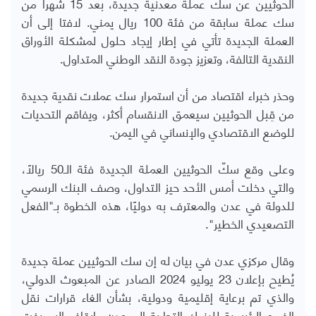
الحوثيين عن سك عملة معدنية جديدة، بعد 15 شهرا من
سك عملة سابقة من فئة 100 ريال يمني. لافتا إلى أن
العملة الجديدة تأتي في إطار إيجاد حلول لمشكلة الأوراق
النقدية التالفة، وتعزيز جودة النقد الوطني المتداول.
وحذر خبراء اقتصاد من أن استمرار سك عملات نقدية جديدة
من قِبل الحوثيين سيعمق الانقسام أكثر، ويفاقم التحديات
للوضع الاقتصادي والإنساني في اليمن.
وعلى وقع سكّ الحوثيين العملة الجديدة فئة الـ50 ريالًا،
والتي دخلت أمس الأحد حيز التداول، وصف البنك الرسمي
للدولة في عدن والمعترف به دوليًا، هذه الخطوة بـ"الفعل
التصعيدي الخطير".
وقال مركزي عدن في بيان له إن سك الحوثيين عملة جديدة
يُطيح بإعلان 23 يوليو 2024 الصادر عن المبعوث الدولي،
والذي تم برعاية إقليمية ودولية، بشأن الغاء قرارات نقل
الفروع الرئيسية للبنوك التجارية إلى عدن وإيقاف السويفت