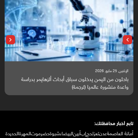
الإثنين, 25 مايو, 2026
باحثون من اليمن يدخلون سباق أبحاث ألزهايمر بدراسة
واعدة منشورة عالميا (ترجمة)
تابع أخبار محافظتك:
أمانة العاصمة
عدن
تعز
لحج
إب
أبين
البيضاء
شبوة
حضرموت
المهرة
الحديدة