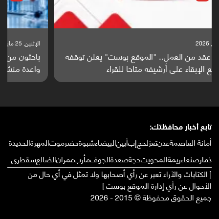
الإثنين, 25 مايو, 2026
باحثون من اليمن يدخلون سباق أبحاث ألزهايمر بدراسة
واعدة منشورة عالميا (ترجمة)
تابع أخبار محافظتك:
أمانة العاصمة
عدن
تعز
لحج
إب
أبين
البيضاء
شبوة
حضرموت
المهرة
الحديدة
ذمار
صنعاء
ريمة
المحويت
حجة
صعدة
الجوف
مأرب
عمران
الضالع
سقطرى
[ الكتابات والآراء تعبر عن رأي أصحابها ولا تمثل في أي حال من
الأحوال عن رأي إدارة الموقع بوست ]
جميع الحقوق محفوظة © 2015 - 2026