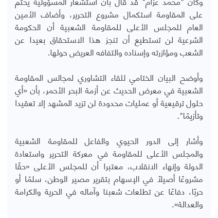
وكان "محمد عزام" قد قال بأن استشعار المسؤولية يحتم
على المقاومة استكمال مشروع التحرير، وأضاف الأمين
العام للمجلس الأعلى للمقاومة الشعبية أن الحكومة
الشرعية لن تستطيع أن تنجز هذا الاستحقاق بعيدا عن
الشعب ومؤازرته وإسناده والتفافه العريض حولها.
وأوضح البيان الختامي للقاء التشاوري لمجالس المقاومة
الشعبية في معرض الحديث عن أزمة البحر الأحمر، بأن «أي
حلول ترقيعية أو عمليات محدودة لن تزيد المشهد إلا تعقيدا
وتأزيمًا".
وأشار إلى الدور الحيوي والفاعل للمقاومة الشعبية
والمجلس الأعلى للمقاومة في معركة التحرير واستعادة
الدولة وإنهاء الانقلاب، معتبرا أن للمجلس الأعلى «حقًا
مشروعًا أصيلاً في الإسهام بتقرير مصير الوطن، سلمًا أو
حربًا، دفاعًا عن تطلعات شعبنا وآماله في الحرية والكرامة
والعدالة».