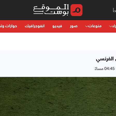
اء
منوعات
صور
فيديو
انفوجرافيك
حوارات وتح
 الفرنسي