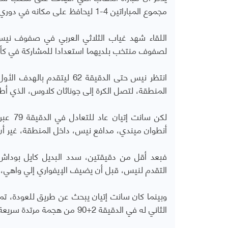
مجموع المباراتين 4-1 ليحافظ على مكانه في دوري الدرجة الأولى، بينما بقي سانت إتيان في دوري الدرجة الثانية.
اللقاء شهد غياب الثلاثي العربي في صفوف ني
لصفوف منتخب بلديهما استعدادا للمشاركة في كأس العالم 2026، والدولي الجزائري هشام 
انتظر نيس حتى الدقيقة 62 
المنطقة، لتصل الكرة إلى جوناثان كلاوس، الذي أطل
لكن سا
أنطوان ميندي، مدافع نيس، داخل المنطقة، غير أن
فبعد أقل من دقيقتين، سدد البديل كايل بوداش،
التقدم لنيس، قبل أن يضيف الإيفواري إلي واهي، الهدف الثالث في ال
وبينما كان سانت إتيان يبحث عن طريق للعودة، ت
الثاني له في الدقيقة 2+90 من هجمة مرتدة سريعة.