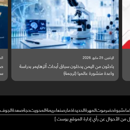
السبت, 23 مايو, 2026
السبت,
صراع دولي يتصاعد قرب اليمن والبحر الأحمر يتحول إلى
تق
ساحة مواجهة عالمية (ترجمة)
وا
ضاء
شبوة
حضرموت
المهرة
الحديدة
ذمار
صنعاء
ريمة
المحويت
حجة
صعدة
الجوف
م
ال من الأحوال عن رأي إدارة الموقع بوست ]