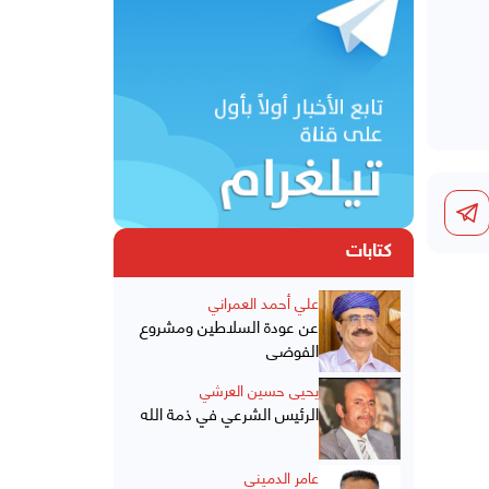
كتابات
علي أحمد العمراني
عن عودة السلاطين ومشروع
الفوضى
يحيى حسين العرشي
الرئيس الشرعي في ذمة الله
عامر الدميني