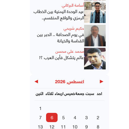
أسامة البركاني
عيد الوحدة اليمنية بين الخطاب
الرمزي والواقع المنقسم..
حكيم شريحي
في يوم الصحافة .. الحبر بين
القداسة والخيانة
محمد علي محسن
عالم يتشكل فأين العرب ؟!
▶
◀
اغسطس, 2026
احد
سبت
جمعة
خميس
اربعاء
ثلاثاء
اثنين
1
7
6
5
4
3
2
13
12
11
10
9
8