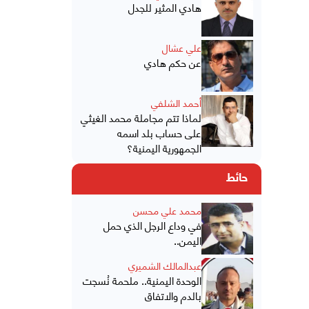
هادي المثير للجدل
علي عشال
عن حكم هادي
أحمد الشلفي
لماذا تتم مجاملة محمد الغيثي
على حساب بلد اسمه
الجمهورية اليمنية؟
حائط
محمد علي محسن
في وداع الرجل الذي حمل
اليمن..
عبدالمالك الشميري
الوحدة اليمنية.. ملحمة نُسجت
بالدم والاتفاق