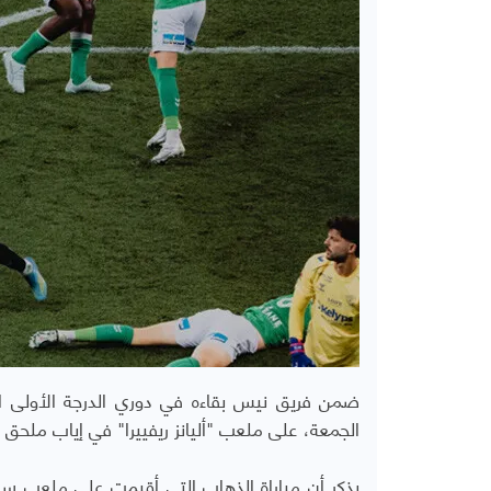
الجمعة، على ملعب "أليانز ريفييرا" في إياب ملحق 
يذكر أن مباراة الذهاب التي أقيمت على ملعب سان