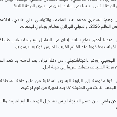
س وهم: المصري محمد عبد المنعم، والتونسي علي عابدي، لانضم
بوداوي للإصابة.
ليتقدم بالهدف الأول، عندما أخفق دفاع سانت إتيان في التعامل مع رمية تماس طويل
ق تسديدة قوية عند القائم القريب للحارس غوتييه لارسونير.
نت إتيان عاد للتعادل في الدقيقة 79 عبر الجورجي زوركو دافيتاشفيلي، من ركلة جزاء، بعد لمسة يد ضد 
 فرحة الضيوف تحولت سريعا إلى خيبة أمل.
 كرة مقوسة إلى الزاوية اليسرى السفلية من على حافة المنطقة 
دقيقة 87 بعد تمريرة من توم لوشيه.
مكن واهي، من حسم النتيجة لنيس بتسجيل الهدف الرابع لفريقه وا