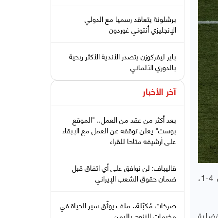
برشلونة يتعاقد رسميا مع الدولي
الإنجليزي أنتوني غوردون
باير ليفركوزن يتصدر الأندية الأكثر ربحية
بالدوري الألماني
آخر الأخبار
بعد أكثر من عقد من العمل.. "الموقع
بوست" يعلن توقفه عن العمل مع الإبقاء
على أرشيفه متاحا للقراء
قاليباف: لن نوافق على أي اتفاق قبل
ضمن فريق نيس بقاءه في دوري الدرجة الأولى الفرنسي لكرة القدم، بعدما حقق فوزا كبيرا على ضيفه سانت إتيان 4-1،
ضمان حقوق الشعب الإيراني
صرخات مُكبّلة.. ملف يوثّق سير الحياة في
فضلية
مخيمات النزوح باليمن