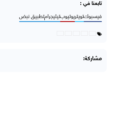
تابعنا في :
فيسبوك
تويتر
يوتيوب
تيليجرام
تطبيق نبض
مشاركة: