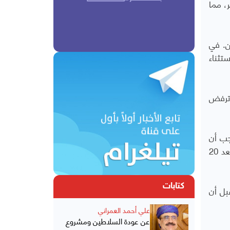
، مما
ن. في
تثناء
 ترفض
جب أن
نتوقع أن يعكس ترامب سياسة بايدن، التي كانت تتغاضى عن أنشطة المجموعة الإرهابية. أتوقع سياسة أكثر صرامة بعد 20
كتابات
بل أن
علي أحمد العمراني
عن عودة السلاطين ومشروع