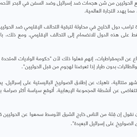
نع الحوثيين من شن هجمات ضد إسرائيل وضد السفن في البحر الأحمر
ما يهدد التجارة العالمية.
 ترامب دول الخليج في محاولة لترقية التحالف الإقليمي ضد الحوثيي
غط على هذه الدول للانضمام إلى التحالف الإقليمي. ومع ذلك، باس
فاع عن الديمقراطيات، إنهم فعلوا ذلك لأن "حكومة الولايات المتحدة
والطائرات بدون طيار إذا تعرضنا لهجوم من قبل الحوثيين".
أشهر متتالية، ناهيك عن إطلاق الصواريخ الباليستية على إسرائيل. ي
 نقول إن قِلة من الناس خارج الشرق الأوسط سمعوا عن الحوثيين ق
الصواريخ على إسرائيل البعيدة".