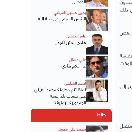
اميون شيعة متشددون
الفوضى
ل ذلك
يحيى حسين العرشي
الرئيس الشرعي في ذمة الله
ر بعض
عامر الدميني
هادي المثير للجدل
دعومة
علي عشال
الوقت
عن حكم هادي
أحمد الشلفي
اق حماس أدى إلى
لماذا تتم مجاملة محمد الغيثي
على حساب بلد اسمه
الجمهورية اليمنية؟
حائط
ستقبل
محمد علي محسن