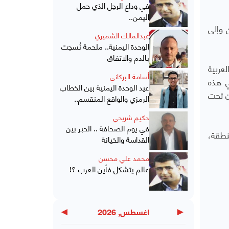
في وداع الرجل الذي حمل
اليمن..
 وإلى
عبدالمالك الشميري
الوحدة اليمنية.. ملحمة نُسجت
بالدم والاتفاق
عربية
أسامة البركاني
ي هذه
عيد الوحدة اليمنية بين الخطاب
ن تحت
الرمزي والواقع المنقسم..
حكيم شريحي
في يوم الصحافة .. الحبر بين
نطقة،
القداسة والخيانة
محمد علي محسن
عالم يتشكل فأين العرب ؟!
▶
◀
اغسطس, 2026