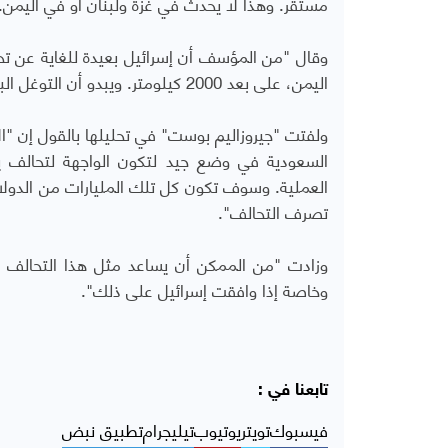
مستقر. وهذا لا يحدث في غزة ولبنان أو في اليمن.
وقال "من المؤسف أن إسرائيل بعيدة للغاية عن تحقي
اليمن، على بعد 2000 كيلومتر. ويبدو أن التوغل البري الإسرائيلي غير وارد".
ولفتت "جيروزاليم بوست" في تحليلها بالقول إن "الأ
السعودية في وضع جيد لتكون الواجهة لتحالف ي
العملية. وسوف تكون كل تلك المليارات من الدولا
تصرف التحالف".
وزادت "من الممكن أن يساعد مثل هذا التحالف ا
وخاصة إذا وافقت إسرائيل على ذلك".
تابعنا في :
فيسبوك
تويتر
يوتيوب
تيليجرام
تطبيق نبض