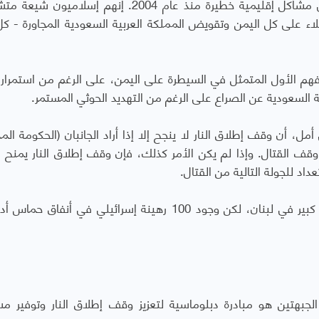
وأضاف "مع ذلك، تسبب الحوثيون في اليمن في مشاكل إقليمية خطيرة منذ عام 2004. إنهم إسل
اء على كل اليمن وتقويض المملكة العربية السعودية المجاورة - ك
فهم الأول المتمثل في السيطرة على اليمن، على الرغم من استمرا
 السعودية عن الصراع على الرغم من التهديد الحوثي المستمر.
أمل، أن وقف إطلاق النار لا ينجح إلا إذا أراد الجانبان (الحكومة الم
وقف القتال. وإذا لم يكن الأمر كذلك، فإن وقف إطلاق النار يمنح 
داد للجولة التالية من القتال.
ويرى التحليل أن المفهوم الإسرائيلي نجح إلى حد كبير في لبنان، لكن وجود 100 رهينة إسرائيلي في أنف
لجبهتين هو مبادرة دبلوماسية لتعزيز وقف إطلاق النار وتوفير م