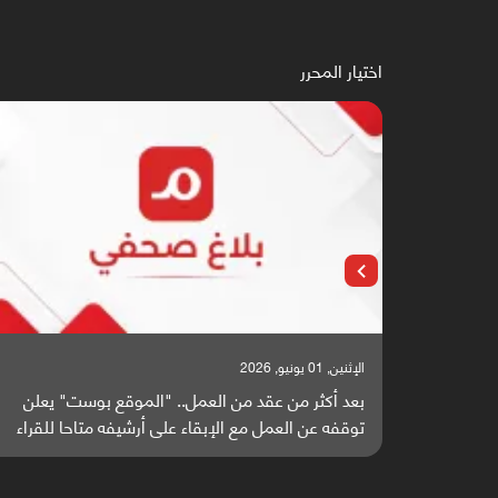
اختيار المحرر
الإثنين, 25 مايو, 2026
" يعلن
باحثون من اليمن يدخلون سباق أبحاث ألزهايمر بدراسة
 للقراء
واعدة منشورة عالميا (ترجمة)