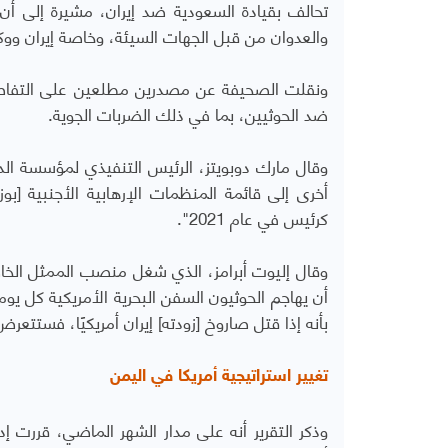
تحالف بقيادة السعودية ضد إيران، مشيرة إلى أن 
والعدوان من قبل الجهات السيئة، وخاصة إيران ووكل
ونقلت الصحيفة عن مصدرين مطلعين على التفاصيل
ضد الحوثيين، بما في ذلك الضربات الجوية.
وقال مارك دوبويتز، الرئيس التنفيذي لمؤسسة الد
أخرى إلى قائمة المنظمات الإرهابية الأجنبية [بوزا
كرئيس في عام 2021".
أن يهاجم الحوثيون السفن البحرية الأمريكية كل يوم
بأنه إذا قتل صاروخ [زودته] إيران أمريكيًا، فستتعرض
تغيير استراتيجية أمريكا في اليمن
وذكر التقرير أنه على مدار الشهر الماضي، قررت إد