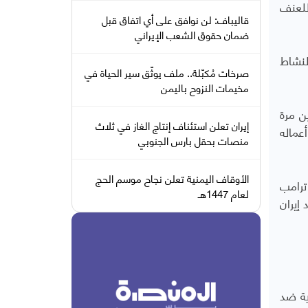
للعنف
قاليباف: لن نوافق على أي اتفاق قبل
ضمان حقوق الشعب الإيراني
لنشاط
صرخات مُكبّلة.. ملف يوثّق سير الحياة في
مخيمات النزوح باليمن
ن مرة
إيران تعلن استئناف إنتاج الغاز في ثلاث
عماله
منصات بحقل بارس الجنوبي
الأوقاف اليمنية تعلن نجاح موسم الحج
 عام 2020 إلى عام 2021، "لن يقبل ترامب
لعام 1447هـ
إيران
ية ضد