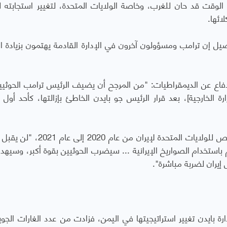
الوقت قد حان للغرب، وخاصة الولايات المتحدة، لتغيير استجابته 
ائها.
 إن ترامب ومسؤولون آخرون في الإدارة القادمة يهتمون بزيادة ا
فاع عن الديمقراطيات: "من المرجح أن يضيف الرئيس ترامب الحوثيي
رة الخارجية]، بعد قرار الرئيس جو بايدن الخاطئ بإزالتها، كأحد أول أ
وقال إليوت أبرامز، الذي شغل منصب الممثل الخاص للولايات المتحدة لإيران من
 باستخدام الصواريخ الإيرانية ... سيضرب الحوثيين بقوة أكبر، وسيهدد 
 إيران لضربة مباشرة".
ارة بايدن تغيير استراتيجيتها في اليمن، فزادت من عدد الغارات الجو