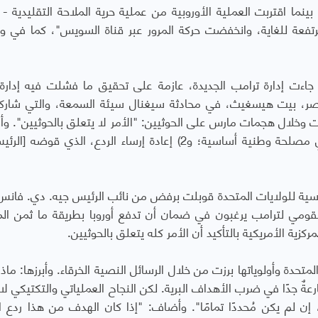
بينما اقتربت العملية الأوروبية من عملية حرية الملاحة التقليدية - 
ن مرتفعة للغاية، وانخفضت حركة المرور عبر قناة السويس"، كما في و
جاءت إدارة ترامب الجديدة، عازمة على تحقيق ما فشلت فيه إدارة 
لمحاصر، بيت هيسغيث، في محادثة سيغنال سيئة السمعة، والتي شارك
وخلال هجمات مارس على الحوثيين: "الأمر لا يتعلق بالحوثيين". و
"أرى الأمر شيئين: 1) استعادة حرية الملاحة، وهي مصلحة وطنية أساسية؛ و2) إعادة إرساء الردع، الذي ق
اسية للولايات المتحدة قوبلت برفض من نائب الرئيس جيه. دي. فانس
قومي لترامب يرغبون في ضمان أن تدفع أوروبا بطريقة ما ثمن الم
ركزية الأمريكية بالتأكيد أن الأمر كله يتعلق بالحوثيين.
تحدة وأولوياتها برزت من خلال الرسائل النصية الخرقاء. وأبرزها: ماذ
بارعةٌ جدًا في ضرب الأهداف البرية. لكن النجاح العملياتي والتكتيكي لا
ل، إن لم يكن مُحددًا تمامًا". وأضاف: "إذا كان الهدف من هذا ردع ال