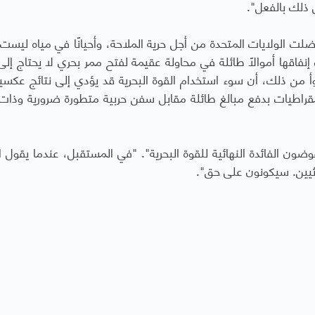
ل ذلك بالفعل".
لت الولايات المتحدة من أجل حرية الملاحة، وأحيانًا في مياه ليست 
فاقها أموالًا طائلة في محاولة عقيمة لفتح ممر بحري لا يحتاج إلى
وأ من ذلك، أن سوء استخدام القوة البحرية قد يؤدي إلى نتائج عكسية
يمقراطيات بدفع مبالغ طائلة مقابل سفن حربية متطورة ضرورية وذات 
يقوضون الفائدة النهائية للقوة البحرية". "في المستقبل، عندما يقول 
وثيين. سيكونون على حق".