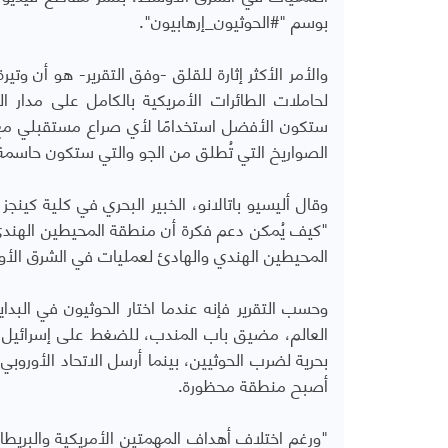
بوسم "#الحوثيون_إرهابيون".
والأمر الأكثر إثارة للقلق -وفق التقرير- هو أن وت
لحاملات الطائرات الأمريكية بالكامل على مدار ا
ستكون الأفضل استخدامًا لأي صراع مستقبلي مع 
الصواريخ التي تُطلق من الجو والتي ستكون حاسمة 
وقال أليسيو باتالانو، الخبير البحري في كلية كينجز
"كيف يُمكن دعم فكرة أن منطقة المحيطين الهندي 
المحيطين الهندي والهادئ لعمليات في الشرق ال
وحسب التقرير فإنه عندما اختار الحوثيون في الب
العالم، مضيق باب المندب، للضغط على إسرائيل و
بحرية لضرب الحوثيين، بينما أرسل الاتحاد الأوروبي
أصبح منطقة محظورة.
"ورغم اختلاف أهداف المهمتين الأمريكية والبريطان