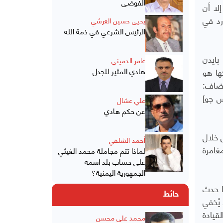
الفوضى
إلا أن
رد في
يحيى حسين العرشي
الرئيس الشرعي في ذمة الله
بايدن
عامر الدميني
ها هو
هادي المثير للجدل
أضاف:
وضه [الرئيس جو]
علي عشال
عن حكم هادي
 خلال
أحمد الشلفي
غامرة
لماذا تتم مجاملة محمد الغيثي
على حساب بلد اسمه
الجمهورية اليمنية؟
ا حدث
حائط
 يُخفي
قيادة
محمد علي محسن