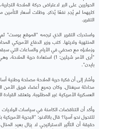
الحوثيين على البر لاعتراض حركة الملاحة التجارية، 
كليهما لم يُجدِ نفعًا يُذكر. وظلت أسعار التأمي
التقرير.
واستدرك التقرير الذي ترجمه "الموقع بوست" ثم 
المنتهية ولايتها. كتب وزير الدفاع الأمريكي ا
وزملاؤه مع صحفي في الأيام والساعات التي سبقت 
بايدن".
وأشار إلى أن فكرة حرية الملاحة مصلحة وطنية أس
محادثة سيغنال. وكان جميع أعضاء فريق الأمن ال
العسكرية الأمريكية غير المطلوبة. وتعتقد القيادة الم
وأكد أن التناقضات الكامنة في سياسات الولايات الم
للتحول نحو آسيا؟ قال باتالانو: "البحرية الأمريكية 
حقيقة أن التأثير الاستراتيجي لا يزال بعيد المنا