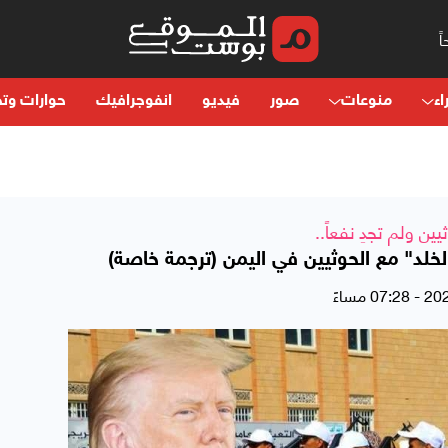
اء
منوعات
صور
فيديو
انفوجرافيك
حوارات وتح
 ولم تجدِ نفعاً..
الخلد" مع الحوثيين في اليمن (ترجمة خاصة)