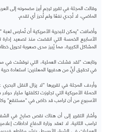
وقالت المجلة في تقرير ترجم أبرز مضمونه إلى ال
الماضي، لا تُجدي نفعًا ولم تُحرز أي تقدم.
وأضافت "يمكن للبحرية الأمريكية أن تُمارس لعبة "
الأسابيع الخمسة التي انقضت منذ تصعيد إدارة 
المشاكل الكبيرة، مما يُبرز مدى صعوبة تحويل خطاب
وتابعت "لقد فشلت العملية، التي نوقشت في مح
في تحقيق أيٍّ من هدفيها المعلنين: استعادة حرية ال
وأردف المجلة في تقريرها "لا يزال النقل البحري ع
الحملة الأمريكية التي تجاوزت تكلفتها مليار دول
الأسبوع من أن ترامب قد خاض في "مستنقع" وكثفوا
وأشار التقرير إلى أن هناك نقص صارخ في الشفافي
ترامب الثانية. لا تعقد وزارة الدفاع احاطات إعلام
العمليات في الشرق الأوسط، بنشر مقاطع فيديو 