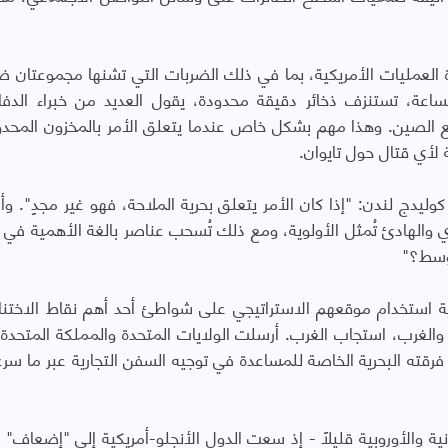
يرة العمليات الأمريكية، بما في ذلك الضربات التي تشنها مجموعتان ضا
لساعة، تستنزف ذخائر دقيقة محدودة، يقول العديد من خبراء الدفاع
الصين. وهذا مهم بشكل خاص عندما يتعلق الأمر بالمخزون المحد
لأي قتال حول تايوان.
 كوليدج لندن: "إذا كان الأمر يتعلق بحرية الملاحة، فهو غير مجدٍ". 
والهادئ تُمثل الأولوية، ومع ذلك تُسحب عناصر بالغة الأهمية في 
أوسط؟"
داية استخدام موقعهم الاستراتيجي على شواطئ أحد أهم نقاط الاختن
الغرب، استجاب الغرب. أرسلت الولايات المتحدة والمملكة المتحدة
 فرقته البحرية الخاصة للمساعدة في توجيه السفن التجارية عبر ما سرع
ية والأوروبية قليلاً - إذ سعت الدول الأنجلو-أمريكية إلى "إضعاف" 