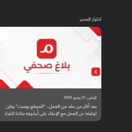
اختيار المحرر
الإثنين, 25 مايو, 2026
" يعلن
باحثون من اليمن يدخلون سباق أبحاث ألزهايمر بدراسة
ا للقراء
واعدة منشورة عالميا (ترجمة)