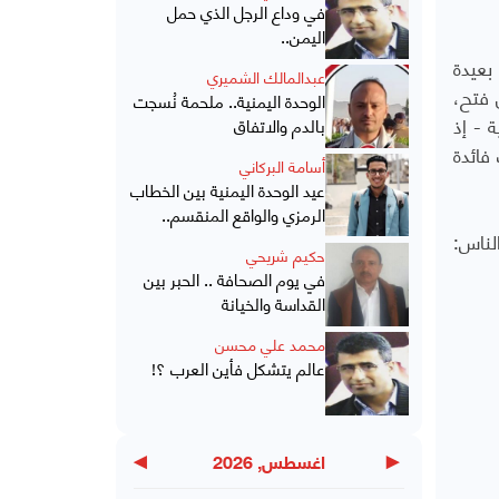
في وداع الرجل الذي حمل
اليمن..
بعيدة
عبدالمالك الشميري
 فتح،
الوحدة اليمنية.. ملحمة نُسجت
 - إذ
بالدم والاتفاق
فائدة
أسامة البركاني
عيد الوحدة اليمنية بين الخطاب
الرمزي والواقع المنقسم..
الناس:
حكيم شريحي
في يوم الصحافة .. الحبر بين
القداسة والخيانة
محمد علي محسن
عالم يتشكل فأين العرب ؟!
▶
◀
اغسطس, 2026