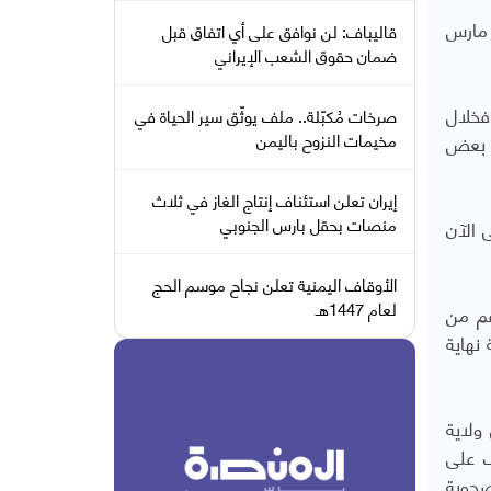
 مارس
قاليباف: لن نوافق على أي اتفاق قبل
ضمان حقوق الشعب الإيراني
فخلال
صرخات مُكبّلة.. ملف يوثّق سير الحياة في
مخيمات النزوح باليمن
ت بعض
إيران تعلن استئناف إنتاج الغاز في ثلاث
منصات بحقل بارس الجنوبي
 الآن
الأوقاف اليمنية تعلن نجاح موسم الحج
لعام 1447هـ
غم من
نهاية
ولاية
ف على
صحوبة