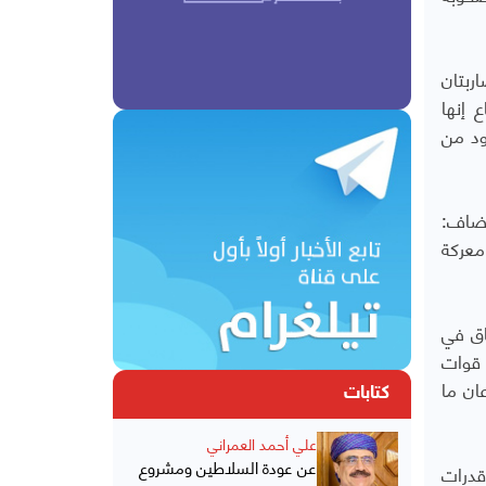
ربتان
 إنها
ود من
وأضاف:
معركة
اق في
 قوات
ان ما
كتابات
علي أحمد العمراني
عن عودة السلاطين ومشروع
قدرات