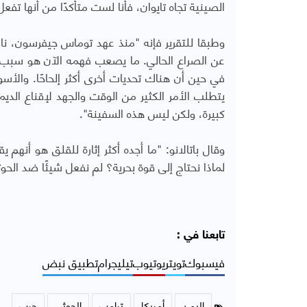
الصينية تجاه تايوان، فأنا لست متأكدًا من أنها تفع
وطبقا للتقرير فإنه "منذ عهد توماس جيفرسون، ناض
عن الصراع الحالي. ما يصعب فهمه الآن هو سبب إن
في حين أن هناك تحديات أخرى أكثر إلحاحًا. والأس
يتطلب الأمر الكثير من الوقت والجهد لإقناع الد
كبيرة، ولكن ليس هذه السفينة".
وقال باتالانو: "ما أجده أكثر إثارة للقلق هو أنهم 
لماذا نحتاج إلى قوة بحرية؟ لم نفعل شيئًا ضد الح
تابعنا في :
فيسبوك
تويتر
يوتيوب
تيليجرام
تطبيق نبض
اليمن
أمريكا
ترامب
الحوثي
حرب