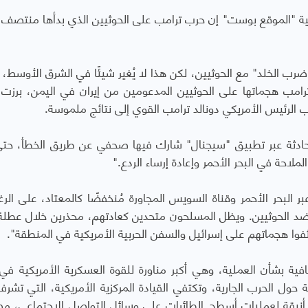
عربية "الموقع بوست" إن حرب ترامب على الحوثيين الذي بدأها منتصف
ضرب الخلد" مع الحوثيين، لكن هذا لا يُغير شيئًا في الشرق الأوسط، 
ترامب هجماتها على الحوثيين المدعومين من إيران في اليمن، برز
 الرئيس الأمريكي دونالد ترامب القوي إلى نتائج ملموسة.
ادثة عبر تطبيق "سيجنال" شارك فيها صحفي عن طريق الخطأ، حتى
ملاحة في البحر الأحمر وإعادة إرساء الردع."
بر البحر الأحمر وقناة السويس المجاورة مُنخفضًا كالمعتاد، على الر
ار ضد الحوثيين. ويظل المسلحون متحدين كعادتهم، محذرين خلال عطلة 
 هجماتهم على إسرائيل والسفن الحربية الأمريكية في المنطقة".
ة بشأن العملية، وهي أكبر مناورة للقوة العسكرية الأمريكية في 
ية حول الحرب الجارية، وتكتفي القيادة المركزية الأمريكية، التي تشر
أنيقة لعمليات أسطح الطائرات على وسائل التواصل الاجتماعي، م