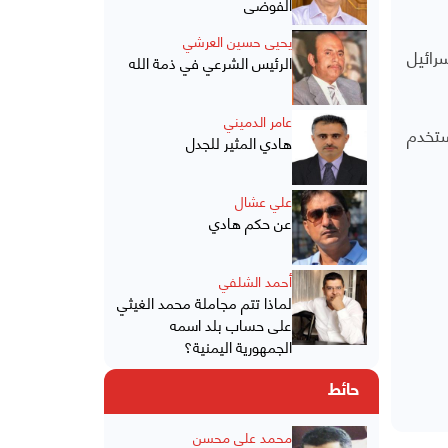
الفوضى
يحيى حسين العرشي
رائيل
الرئيس الشرعي في ذمة الله
عامر الدميني
ستخدم
هادي المثير للجدل
علي عشال
عن حكم هادي
أحمد الشلفي
لماذا تتم مجاملة محمد الغيثي
على حساب بلد اسمه
الجمهورية اليمنية؟
حائط
محمد علي محسن