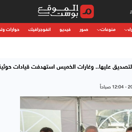
اء
منوعات
صور
فيديو
انفوجرافيك
حوارات وتح
 التصديق عليها.. وغارات الخميس استهدفت قيادات حوثية