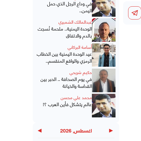
في وداع الرجل الذي حمل
اليمن..
عبدالمالك الشميري
الوحدة اليمنية.. ملحمة نُسجت
بالدم والاتفاق
أسامة البركاني
عيد الوحدة اليمنية بين الخطاب
الرمزي والواقع المنقسم..
حكيم شريحي
في يوم الصحافة .. الحبر بين
القداسة والخيانة
محمد علي محسن
عالم يتشكل فأين العرب ؟!
▶
◀
اغسطس, 2026