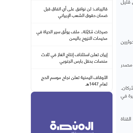
 قليل
قاليباف: لن نوافق على أي اتفاق قبل
ضمان حقوق الشعب الإيراني
صرخات مُكبّلة.. ملف يوثّق سير الحياة في
مخيمات النزوح باليمن
حوثيين
إيران تعلن استئناف إنتاج الغاز في ثلاث
منصات بحقل بارس الجنوبي
الموقع الذي استهدفته إسرائيل، فيما نقلت القناة 12 عن مصدر
الأوقاف اليمنية تعلن نجاح موسم الحج
لعام 1447هـ
ركان.
رة في
لقناة