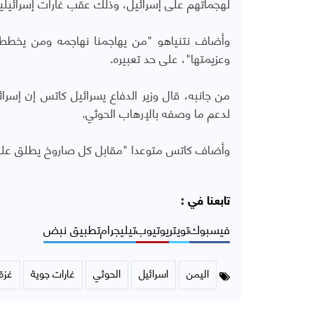
لهجماتهم على إسرائيل، وذلك عقب غارات إسرائي
وأضاف نتنياهو "من يهاجمنا نهاجمه ومن يخطط ل
وعزيمتها"، على حد تعبيره.
من جانبه، قال وزير الدفاع يسرائيل كاتس إن إس
لدعم ما وصفه بالإرهاب الحوثي.
وأضاف كاتس متوعدا "مقابل كل صاروخ يطلق على 
تابعنا في :
فيسبوك
تويتر
يوتيوب
تيليجرام
تطبيق نبض
اليمن
اسرائيل
الحوثي
غارات جوية
غزة