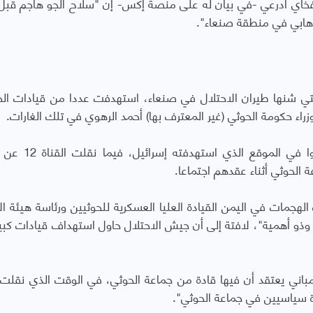
أفخاي ادرعي -في بيان له على منصة إكس- إن "سلاح الجو هاجم قبل
إرهابي في منطقة صنعاء".
رات الجديدة التي شنها طيران الاحتلال في صنعاء، استهدفت عددا من قيادات ال
اء حكومة الحوثي (غير المعترف بها) أحمد الرهوي في تلك الغارات.
وأشارت إلى أن عدد من قادة جماعة الحوثي كانوا في 
الحوثي أثناء عقدهم اجتماعا.
هجمات في اليمن القيادة العليا العسكرية للحوثيين ورئاسة هيئة الأ
 وذو أهمية"، لافتة إلى أن جيش الاحتلال حاول استهداف قيادات كبي
ي يعتقد أن فيها قادة من جماعة الحوثي، في الوقت الذي نقلت ا