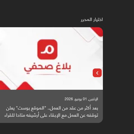
اختيار المحرر
الإثنين, 25 مايو, 2026
" يعلن
باحثون من اليمن يدخلون سباق أبحاث ألزهايمر بدراسة
 للقراء
واعدة منشورة عالميا (ترجمة)