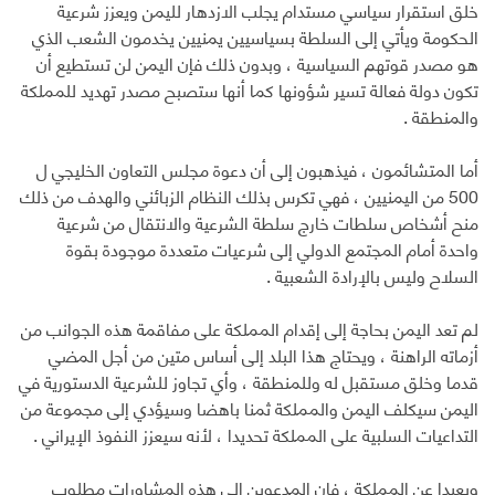
خلق استقرار سياسي مستدام يجلب الازدهار لليمن ويعزز شرعية
الحكومة ويأتي إلى السلطة بسياسيين يمنيين يخدمون الشعب الذي
هو مصدر قوتهم السياسية ، وبدون ذلك فإن اليمن لن تستطيع أن
تكون دولة فعالة تسير شؤونها كما أنها ستصبح مصدر تهديد للمملكة
والمنطقة .
أما المتشائمون ، فيذهبون إلى أن دعوة مجلس التعاون الخليجي ل
500 من اليمنيين ، فهي تكرس بذلك النظام الزبائني والهدف من ذلك
منح أشخاص سلطات خارج سلطة الشرعية والانتقال من شرعية
واحدة أمام المجتمع الدولي إلى شرعيات متعددة موجودة بقوة
السلاح وليس بالإرادة الشعبية .
لم تعد اليمن بحاجة إلى إقدام المملكة على مفاقمة هذه الجوانب من
أزماته الراهنة ، ويحتاج هذا البلد إلى أساس متين من أجل المضي
قدما وخلق مستقبل له وللمنطقة ، وأي تجاوز للشرعية الدستورية في
اليمن سيكلف اليمن والمملكة ثمنا باهضا وسيؤدي إلى مجموعة من
التداعيات السلبية على المملكة تحديدا ، لأنه سيعزز النفوذ الإيراني .
وبعيدا عن المملكة ، فإن المدعوين إلى هذه المشاورات مطلوب