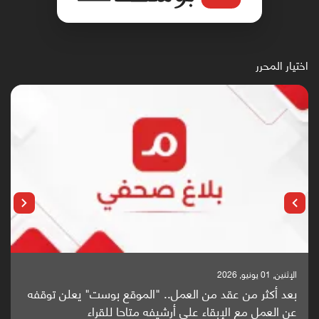
اختيار المحرر
الإثنين, 25 مايو, 2026
باحثون من اليمن يدخلون سباق أبحاث ألزهايمر بدراسة
واعدة منشورة عالميا (ترجمة)