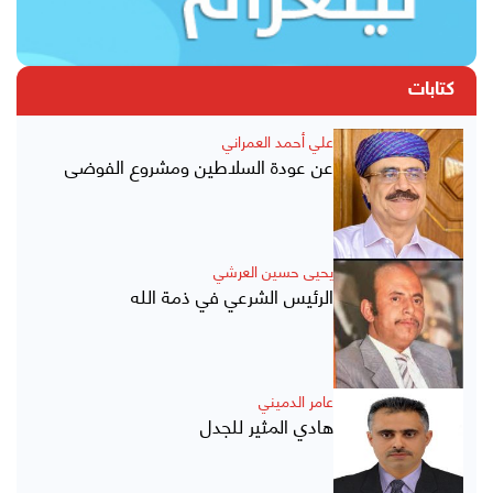
كتابات
علي أحمد العمراني
عن عودة السلاطين ومشروع الفوضى
يحيى حسين العرشي
الرئيس الشرعي في ذمة الله
عامر الدميني
هادي المثير للجدل