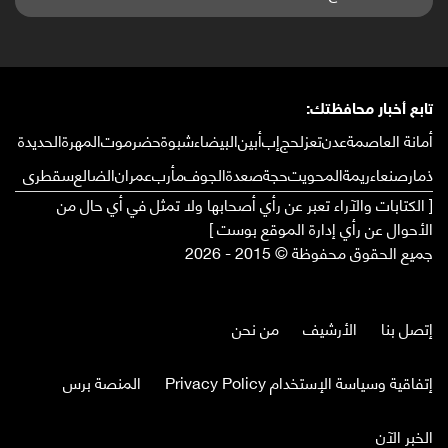
تابع أخبار محافظتك:
أمانة العاصمة
عدن
تعز
لحج
إب
أبين
البيضاء
شبوة
حضرموت
المهرة
الحديدة
ذمار
صنعاء
ريمة
المحويت
حجة
صعدة
الجوف
مأرب
عمران
الضالع
سقطرى
[ الكتابات والآراء تعبر عن رأي أصحابها ولا تمثل في أي حال من
الأحوال عن رأي إدارة الموقع بوست ]
جميع الحقوق محفوظة © 2015 - 2026
إتصل بنا
الأرشيف
من نحن
إتفاقية وسياسة الإستخدام Privacy Policy
المنصة برس
الخبر الآن