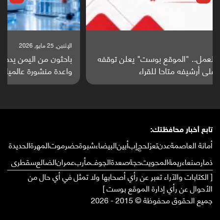
الإثنين, 25 مايو, 2026
باحثون من اليمن يدخلون سباق أبحاث ألزهايمر بدراسة
واعدة منشورة عالميا (ترجمة)
تابع أخبار محافظتك:
أمانة العاصمة
عدن
تعز
لحج
إب
أبين
البيضاء
شبوة
حضرموت
المهرة
الحديدة
ذمار
صنعاء
ريمة
المحويت
حجة
صعدة
الجوف
مأرب
عمران
الضالع
سقطرى
[ الكتابات والآراء تعبر عن رأي أصحابها ولا تمثل في أي حال من
الأحوال عن رأي إدارة الموقع بوست ]
جميع الحقوق محفوظة © 2015 - 2026