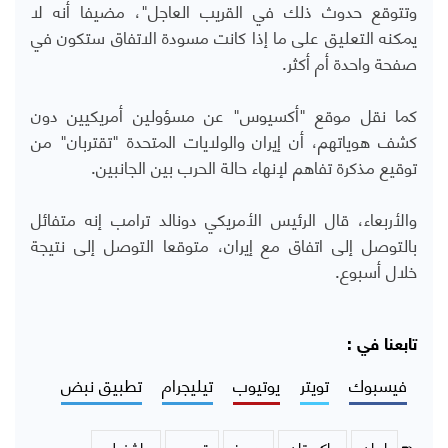
وتتوقع حدوث ذلك في القريب العاجل"، مضيفا أنه لا
يمكنه التعليق على ما إذا كانت مسودة الاتفاق ستكون في
صفحة واحدة أم أكثر.
كما نقل موقع "أكسيوس" عن مسؤولين أمريكيين دون
كشف هوياتهم، أن إيران والولايات المتحدة "تقتربان" من
توقيع مذكرة تفاهم لإنهاء حالة الحرب بين الجانبين.
والأربعاء، قال الرئيس الأمريكي دونالد ترامب إنه متفائل
بالتوصل إلى اتفاق مع إيران، متوقعا التوصل إلى نتيجة
خلال أسبوع.
تابعنا في :
فيسبوك
تويتر
يوتيوب
تيليجرام
تطبيق نبض
ايران
باكستان
هرمز
ترمب
واشنطن