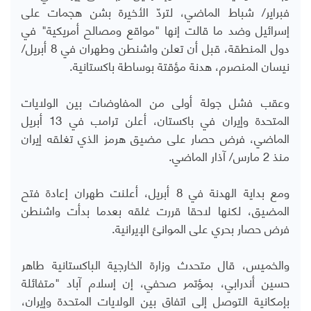
فبراير/ شباط الماضي، لتردّ الأخيرة بشن هجمات على
إسرائيل وضد ما قالت إنها "مواقع ومصالح أمريكية" في
دول المنطقة، قبل أن تعلن واشنطن وطهران في 8 أبريل/
نيسان المنصرم، هدنة مؤقتة بوساطة باكستانية.
وعقب فشل جولة أولى من المفاوضات بين الولايات
المتحدة وإيران في باكستان، أعلن ترامب في 13 أبريل
الماضي، فرض حصار على مضيق هرمز الذي تغلقه إيران
منذ 2 مارس/ آذار الماضي.
ومع بداية الهدنة في 8 أبريل، أعلنت طهران إعادة فتح
المضيق، لكنها لاحقا قررت غلقه بعدما بدأت واشنطن
فرض حصار بحري على الموانئ الإيرانية.
والخميس، قال متحدث وزارة الخارجية الباكستانية طاهر
حسين أندرابي، بمؤتمر صحفي، إن إسلام آباد "متفائلة
بإمكانية التوصل إلى اتفاق بين الولايات المتحدة وإيران،