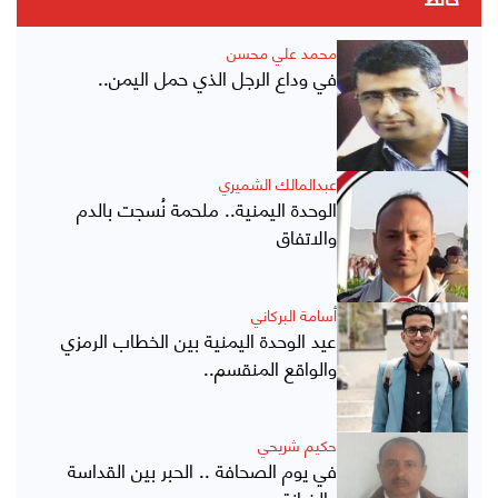
حائط
محمد علي محسن
في وداع الرجل الذي حمل اليمن..
عبدالمالك الشميري
الوحدة اليمنية.. ملحمة نُسجت بالدم
والاتفاق
أسامة البركاني
عيد الوحدة اليمنية بين الخطاب الرمزي
والواقع المنقسم..
حكيم شريحي
في يوم الصحافة .. الحبر بين القداسة
والخيانة