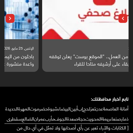
الإثنين, 25 مايو, 2026
باحثون من اليمن يدخلون سباق أبحاث ألزهايمر بدراسة
واعدة منشورة عالميا (ترجمة)
تابع أخبار محافظتك:
أمانة العاصمة
عدن
تعز
لحج
إب
أبين
البيضاء
شبوة
حضرموت
المهرة
الحديدة
ذمار
صنعاء
ريمة
المحويت
حجة
صعدة
الجوف
مأرب
عمران
الضالع
سقطرى
[ الكتابات والآراء تعبر عن رأي أصحابها ولا تمثل في أي حال من