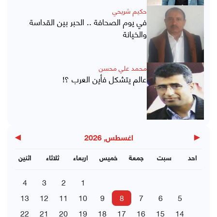
حكيم شريحي
في يوم الصحافة .. الحبر بين القداسة
والخيانة
محمد علي محسن
عالم يتشكل فأين العرب ؟!
▶
◀
اغسطس, 2026
احد
سبت
جمعة
خميس
اربعاء
ثلاثاء
اثنين
4
3
2
1
13
12
11
10
9
8
7
6
5
22
21
20
19
18
17
16
15
14