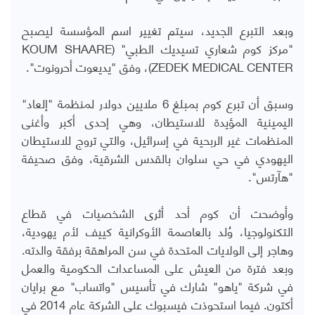
وبعد التبرع الجديد، سيتم تغيير اسم المؤسسة ليصبح
"مركز كوم شعاري تسيديك الطبي" (
KOUM SHAARE
ZEDEK MEDICAL CENTER
)، وفق "يديعوت أحرونوت".
وسبق أن تبرع كوم بمبلغ 6 ملايين دولار لمنظمة "إلعاد"
اليمينية المؤيدة للاستيطان، وهي إحدى أكبر وأغنى
المنظمات غير الربحية في إسرائيل، والتي تروج للاستيطان
اليهودي في حي سلوان بالقدس الشرقية، وفق صحيفة
"هآرتس".
وأوضحت أن كوم أحد أثرى الشخصيات في قطاع
التكنولوجيا، وُلد بالعاصمة الأوكرانية كييف لأم يهودية،
وهاجر إلى الولايات المتحدة في سن المراهقة برفقة والدته.
وبعد فترة من العيش على المساعدات الحكومية والعمل
في شركة "ياهو" شارك في تأسيس "واتساب" مع برايان
أكتون. فيما استحوذت فيسبوك على الشركة عام 2014 في