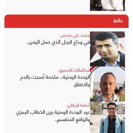
حائط
محمد علي محسن
في وداع الرجل الذي حمل اليمن..
عبدالمالك الشميري
الوحدة اليمنية.. ملحمة نُسجت بالدم
والاتفاق
أسامة البركاني
عيد الوحدة اليمنية بين الخطاب الرمزي
والواقع المنقسم..