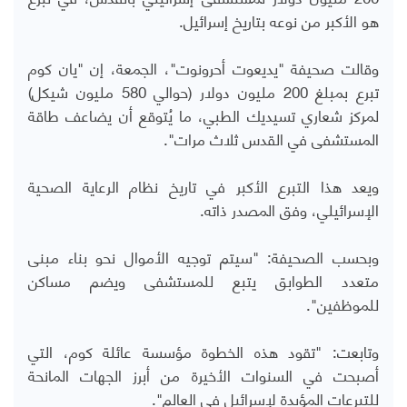
هو الأكبر من نوعه بتاريخ إسرائيل.
وقالت صحيفة "يديعوت أحرونوت"، الجمعة، إن "يان كوم
تبرع بمبلغ 200 مليون دولار (حوالي 580 مليون شيكل)
لمركز شعاري تسيديك الطبي، ما يُتوقع أن يضاعف طاقة
المستشفى في القدس ثلاث مرات".
ويعد هذا التبرع الأكبر في تاريخ نظام الرعاية الصحية
الإسرائيلي، وفق المصدر ذاته.
وبحسب الصحيفة: "سيتم توجيه الأموال نحو بناء مبنى
متعدد الطوابق يتبع للمستشفى ويضم مساكن
للموظفين".
وتابعت: "تقود هذه الخطوة مؤسسة عائلة كوم، التي
أصبحت في السنوات الأخيرة من أبرز الجهات المانحة
للتبرعات المؤيدة لإسرائيل في العالم".