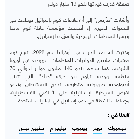
صفقة قدرت قيمتها بنحو 19 مليار دولار.
وأشارت "هآرتس" إلى أن علاقات كوم بإسرائيل توطدت في
السنوات الأخيرة، إذ أصبحت مؤسسة عائلة كوم مانحا
رئيسيا للمنظمات اليهودية والمؤيدة لإسرائيل.
وذكرت أنه بعد الحرب في أوكرانيا عام 2022، تبرع كوم
بعشرات ملايين الدولارات للمنظمات اليهودية في أوروبا
الشرقية. كما ساهم بنحو 140 مليون دولار لحوالي 70
منظمة يهودية، تراوح بين حركة "حباد"، التي تتبنى
أيديولوجية صهيونية متطرفة، تدعم الاستيطان وتدعو
لفرض السيطرة الإسرائيلية على الأراضي الفلسطينية،
وجماعات ناشطة في دعم إسرائيل في الولايات المتحدة.​​​​​​​​​​​​​​
تابعنا في :
فيسبوك
تويتر
يوتيوب
تيليجرام
تطبيق نبض