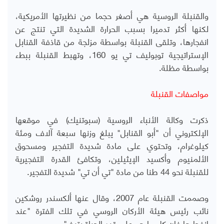
والقنبلة الروسية هي أصغر حجما من نظيرتها الأمريكية،
لكنها أكثر تدميرا بسبب الحرارة الشديدة التي تنتج عن
انفجارها، وتلقى القنبلة بواسطة مزلجة من قاذفة القنابل
الإستراتيجية توبوليف تي يو 160، وتهبط القنبلة ببطء
بواسطة مظلة.
مواصفات القنبلة
ذكرت وكالة الأنباء الروسية (سبوتنيك) في موقعها
الإلكتروني أن "أبو القنابل" يبلغ وزنها سبعة آلاف ومئة
كيلوغرام، وتحتوي على مادة شديدة التفجير ومسحوق
الألمنيوم وأكسيد الإيثيلين، وتكافئ القدرة التفجيرية
للقنبلة نحو 44 طنا من مادة "تي أن تي" شديدة التفجير.
وصممت القنبلة عام 2007، وقال عنها ألكسندر روشكين
نائب رئيس هيئة الأركان الروسي في تلك الفترة "عند
انفجارها فإن كل ما هو على قيد الحياة يتبخر".