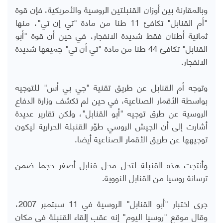
وبالمقارنة بين أوزان القنبلتين الروسية والأمريكية، فإن قوة
"أم القنابل" تكافئ 11 طنا من مادة "تي إن تي"، منها
ثمانية أطنان فقط شديدة الانفجار، في حين أن قوة "أبو
القنابل" تكافئ 44 طنا من مادة "تي أن تي" جميعها شديدة
الانفجار.
وتوجه أم القنابل عن طريق تقنية "جي بي أس" للتوجيه
بواسطة الأقمار الصناعية، في حين لم تكشف وزارة الدفاع
الروسية عن طرق توجيه "أبو القنابل"، ولكن تقارير عديدة
أشارت إلى أن الجيش الروسي طوّر القنبلة الحرارية ليكون
توجيهها عن طريق الأقمار الصناعية أيضا.
وأنتجت هذه القنبلة لتحل محل قنابل أصغر حجما ضمن
ترسانة روسيا من القنابل النووية.
جرى اختبار "أبو القنابل" الروسية في 11 سبتمبر 2007،
وقال موقع "روسيا اليوم" إنه عقب إلقاء القنبلة في مكان