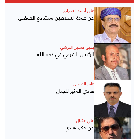
علي أحمد العمراني
عن عودة السلاطين ومشروع الفوضى
يحيى حسين العرشي
الرئيس الشرعي في ذمة الله
عامر الدميني
هادي المثير للجدل
علي عشال
عن حكم هادي