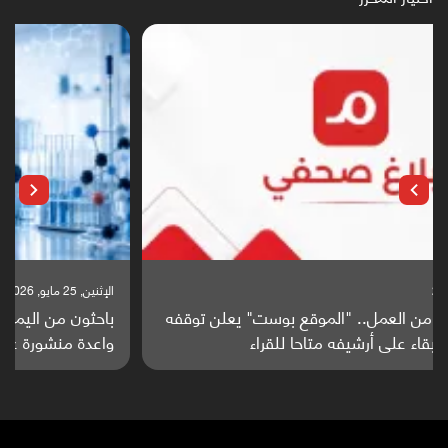
الإثنين, 25 مايو, 2026
باحثون من اليمن يدخلون سباق أبحاث ألزهايمر بدراسة
واعدة منشورة عالميا (ترجمة)