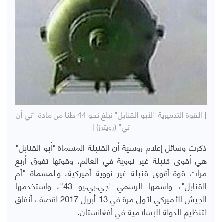
[ القوة التدميرية "لأبو القنابل" تبلغ نحو 44 طنا من مادة "تي أن
تي" (رويترز) ]
ذكرت وسائل إعلام روسية أن القنبلة المسماة "أبو القنابل"
هي أقوى قنبلة غير نووية في العالم، وقوتها تفوق أربع
مرات قوة أقوى قنبلة غير نووية أميركية، والمسماة "أم
القنابل"، واسمها الرسمي "جي.بي.يو 43"، واستخدمها
الجيش الأميركي لأول مرة في 13 أبريل 2017 لقصف أنفاق
لتنظيم الدولة الإسلامية في أفغانستان.