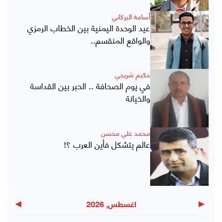
أسامة البركاني
عيد الوحدة اليمنية بين الخطاب الرمزي
والواقع المنقسم..
حكيم شريحي
في يوم الصحافة .. الحبر بين القداسة
والخيانة
محمد علي محسن
عالم يتشكل فأين العرب ؟!
▶
◀
اغسطس, 2026