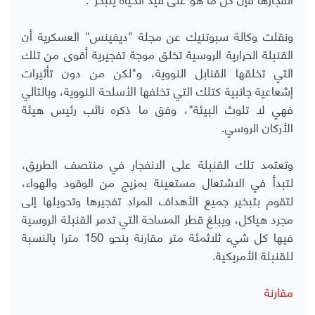
ونقلت وكالة سبوتنيك عن مجلة "ديفينس" العسكرية أن
القنبلة الحرارية الروسية تخلق موجة تفجيرية أقوى من تلك
التي تخلقها القنابل النووية، و"لكن من دون تأثيرات
إشعاعية جانبية كتلك التي تخلفها الأسلحة النووية، وبالتالي
فهي لا تلوث البيئة"، وفق ما ذكره نائب رئيس هيئة
الأركان الروسي.
وتعتمد تلك القنبلة على الانفجار في منتصف الطريق،
لتبدأ في الاشتعال مستعينة بمزيج من الوقود والهواء،
لتقوم بتبخير جميع الأهداف المراد تفجيرها وتحويلها إلى
مجرد هياكل، ويبلغ قطر المساحة التي تدمر القنبلة الروسية
فيها كل شيء ثلاثمئة متر مقارنة بنحو 150 مترا بالنسبة
للقنبلة الأمريكية.
مقارنة