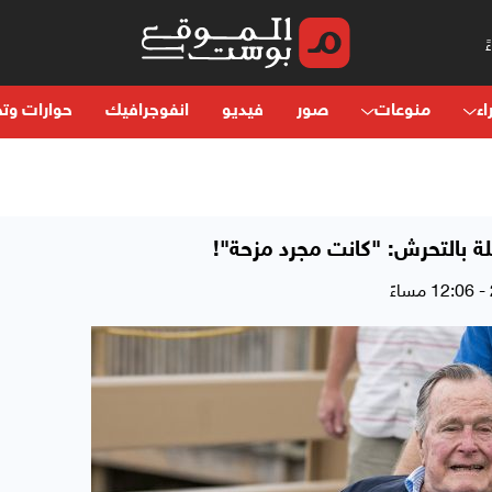
اء
منوعات
صور
فيديو
انفوجرافيك
حوارات وتح
ة بالتحرش: "كانت مجرد مزحة"!