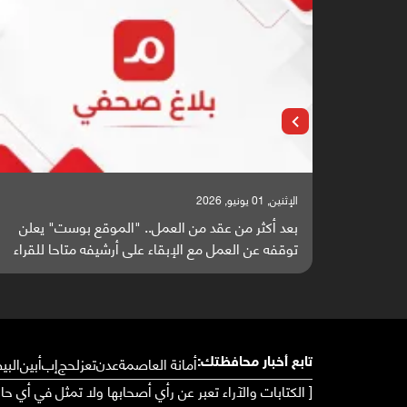
الإثنين, 25 مايو, 2026
ع بوست" يعلن
باحثون من اليمن يدخلون سباق أبحاث ألزهايمر 
ه متاحا للقراء
واعدة منشورة عالميا (ترجمة)
أمانة العاصمة
عدن
تعز
لحج
إب
أبين
البي
تابع أخبار محافظتك:
[ الكتابات والآراء تعبر عن رأي أصحابها ولا تمثل في أي ح