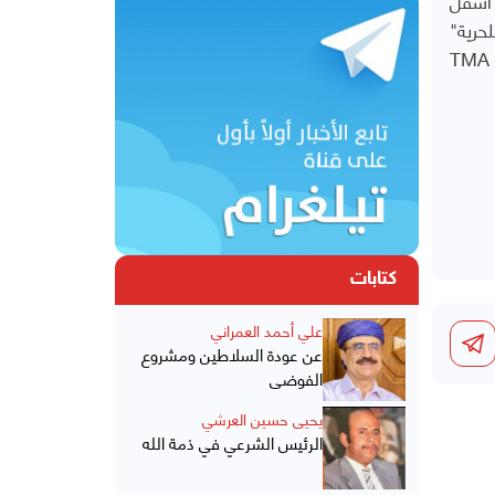
حرية"
TMA
كتابات
علي أحمد العمراني
عن عودة السلاطين ومشروع
الفوضى
يحيى حسين العرشي
الرئيس الشرعي في ذمة الله