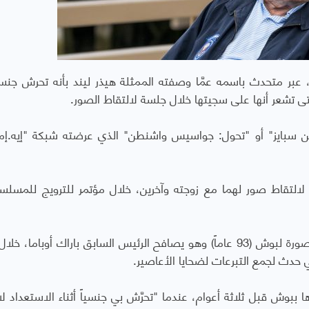
 عبر متحدث باسمه عمَّا وصفته الممثلة هيذر ليند بأنه تحرش جنس
حتى تشعر أنها على سجيتها خلال جلسة لالتقاط الصور.
طن سبايز" أو "تحول: جواسيس واشنطن" الذي عرضته شبكة "إيه.إ
 لالتقاط صور لهما مع زوجته وآخرين، خلال مؤتمر للترويج للمسل
ونشرت ليند (34 عاماً) الاتهام على إنستغرام، مع صورة لبوش (93 عاماً) وهو يصافح الرئيس السابق باراك أوباما،
ي حدث لجمع التبرعات لضحايا الأعاصير.
 ببوش قبل ثلاثة أعوام، عندما "تحرَّش بي جنسياً أثناء الاستعداد لا