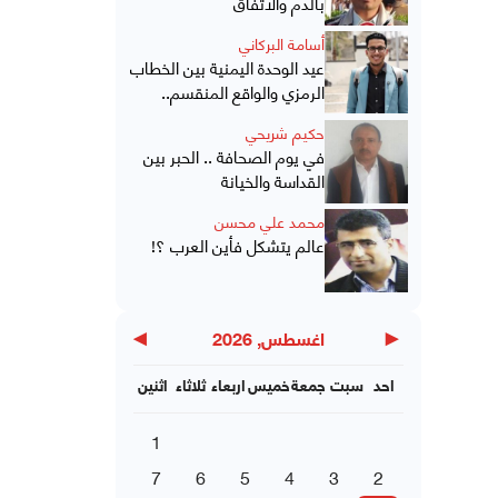
بالدم والاتفاق
أسامة البركاني
عيد الوحدة اليمنية بين الخطاب
الرمزي والواقع المنقسم..
حكيم شريحي
في يوم الصحافة .. الحبر بين
القداسة والخيانة
محمد علي محسن
عالم يتشكل فأين العرب ؟!
▶
◀
اغسطس, 2026
احد
سبت
جمعة
خميس
اربعاء
ثلاثاء
اثنين
1
7
6
5
4
3
2