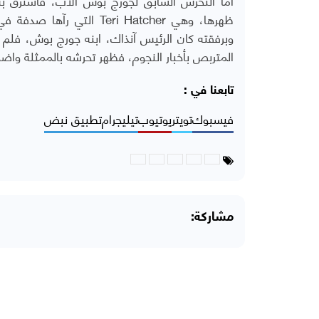
ظهرها، وهي
Teri Hatcher
التي رآها صدفة في "ب
وبرفقته كان الرئيس آنذاك، ابنه جورج بوش، فلم
المتربص بأخبار النجوم، فظهر تحرشه بالممثلة واضحا
تابعنا في :
فيسبوك
تويتر
يوتيوب
تيليجرام
تطبيق نبض
مشاركة: