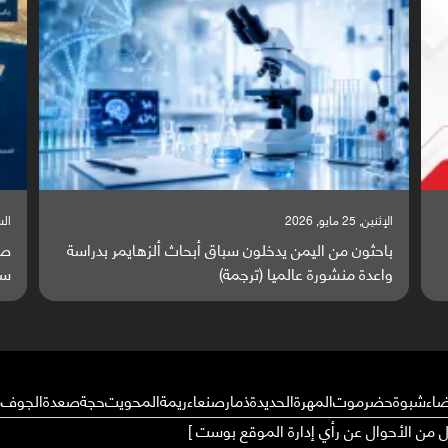
السبت, 23 مايو, 2026
بدراسة
صراع دولي يتصاعد قرب اليمن والبحر الأحمر يتحول إلى
ساحة مواجهة عالمية (ترجمة)
ضاء
شبوة
حضرموت
المهرة
الحديدة
ذمار
صنعاء
ريمة
المحويت
حجة
صعدة
الجوف
م
ال من الأحوال عن رأي إدارة الموقع بوست ]