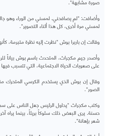
صورة مشابهة".
وأضافت: "لم يصافحني. لمسني من الوراء وهو جالس 
لمسني مرة أخرى، كل هذا أثناء التصوير".
وقالت إن باربرا بوش "نظرت إليه نظرة متبرمة، كأنها 
وأصدر جيم مكجراث، المتحدث باسم بوش بياناً لل
على صعوبات الحياة الاجتماعية، التي تتسبب فيها إع
وقال إن بوش الذي يستخدم الكرسي المتحرك من
الصور".
وكتب مكجراث "يحاول الرئيس جعل الناس على سجيتهم، ف
حسنة. يرى البعض ذلك سلوكاً بريئاً، بينما يراه 
شعر بإهانة".