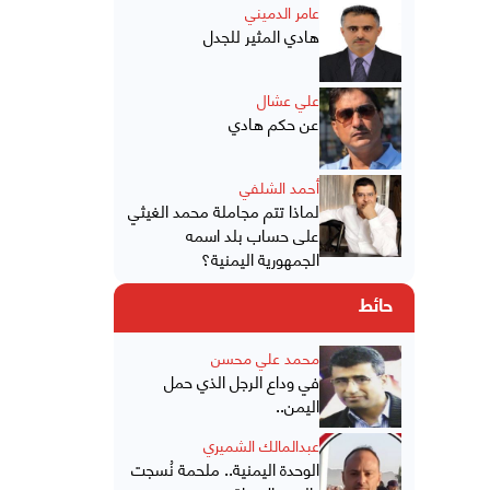
عامر الدميني
هادي المثير للجدل
علي عشال
عن حكم هادي
أحمد الشلفي
لماذا تتم مجاملة محمد الغيثي
على حساب بلد اسمه
الجمهورية اليمنية؟
حائط
محمد علي محسن
في وداع الرجل الذي حمل
اليمن..
عبدالمالك الشميري
الوحدة اليمنية.. ملحمة نُسجت