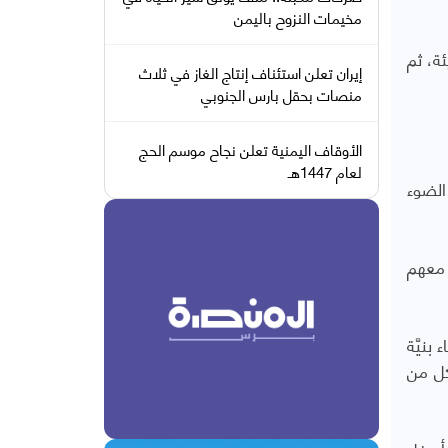
مخيمات النزوح باليمن
ة، ثم
إيران تعلن استئناف إنتاج الغاز في ثلاث
منصات بحقل بارس الجنوبي
الأوقاف اليمنية تعلن نجاح موسم الحج
لعام 1447هـ
الضوء
 معهم
بنيَّة
كل من
 بيده أسفل