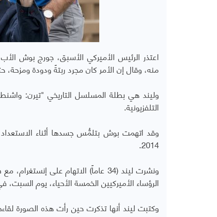
اعتذر الرئيس الأميركي الأسبق، جورج بوش الأب،
منه، وقال إن الأمر كان مجرد ربتةً ودودة ومزحة، 
وليند هي بطلة المسلسل التاريخي "تيرن: واشن
التلفزيونية.
وقد اتهمت بوش بتلمُّس جسدها أثناء الاستعداد
2014.
الرؤساء الأميركيين الخمسة الأحياء، يوم السبت، ف
وكتبت ليند أنها تذكرت حين رأت هذه الصورة لقاءها