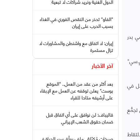
الدول الغنية ونريد شراكات لا تبعية
"الفاو" تحذر من النقص الفوري في الغذاء
بسبب الحرب على إيران
ي بدر
إيران: لا اتفاق مع واشنطن والمشاورات لا
تزال مستمرة
م.سي"
آخر الأخبار
بعد أكثر من عقد من العمل.. "الموقع
سل في
بوست" يعلن توقفه عن العمل مع الإبقاء
على أرشيفه متاحا للقراء
 خلال تجمُّع
قاليباف: لن نوافق على أي اتفاق قبل
ضمان حقوق الشعب الإيراني
لتقاط
صرخات مُكبّلة.. ملف يوثّق سير الحياة في