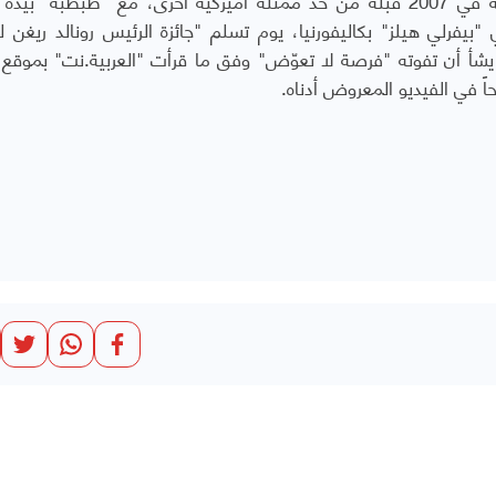
يفرلي هيلز" بكاليفورنيا، يوم تسلم "جائزة الرئيس رونالد ريغن لل
 يشأ أن تفوته "فرصة لا تعوّض" وفق ما قرأت "العربية.نت" بموقع
ً في الفيديو المعروض أدناه.