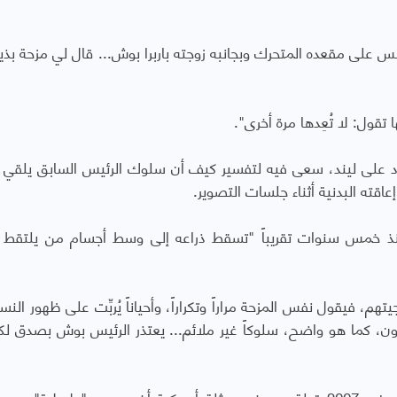
على مقعده المتحرك وبجانبه زوجته باربرا بوش... قال لي مزحة بذيئ
تقول: لا تُعِدها مرة أخرى".
رد على ليند، سعى فيه لتفسير كيف أن سلوك الرئيس السابق يلقي 
اقته البدنية أثناء جلسات التصوير.
ذ خمس سنوات تقريباً "تسقط ذراعه إلى وسط أجسام من يلتقط
يقول نفس المزحة مراراً وتكراراً، وأحياناً يُربِّت على ظهور النساء 
آخرون، كما هو واضح، سلوكاً غير ملائم... يعتذر الرئيس بوش بصدق ل
أما التحرش السابق لجورج بوش الأب، فاسترق به في 2007 قبلة من خد ممثلة أميركية أخرى، مع "طبطبة"