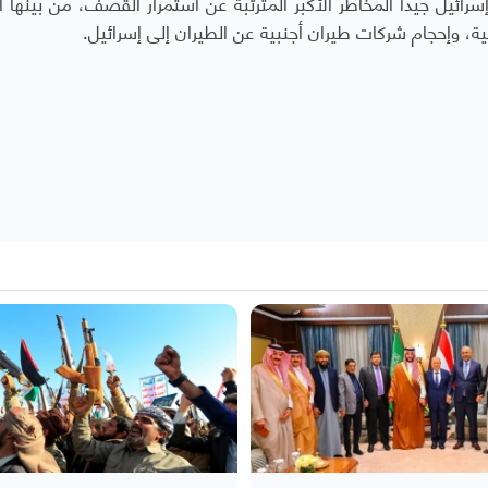
ائيل جيداً المخاطر الأكبر المترتبة عن استمرار القصف، من بينها ا
ة، وإحجام شركات طيران أجنبية عن الطيران إلى إسرائيل.