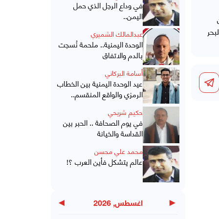
في وداع الرجل الذي حمل
اليمن..
بحر
عبدالمالك الشميري
الوحدة اليمنية.. ملحمة نُسجت
بالدم والاتفاق
أسامة البركاني
عيد الوحدة اليمنية بين الخطاب
الرمزي والواقع المنقسم..
حكيم شريحي
في يوم الصحافة .. الحبر بين
القداسة والخيانة
محمد علي محسن
عالم يتشكل فأين العرب ؟!
▶
◀
اغسطس, 2026