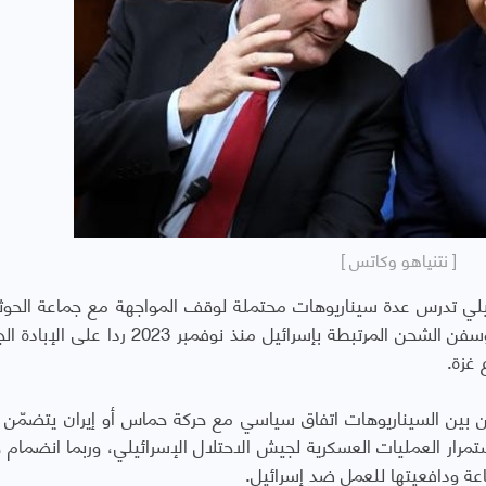
[ نتنياهو وكاتس ]
ئيلي تدرس عدة سيناريوهات محتملة لوقف المواجهة مع جماعة الحو
اليمن، التي تنفذ هجمات صاروخية على تل أبيب وسفن الشحن المرتبطة بإسرائيل منذ نوفمبر 3
 غزة.
ن بين السيناريوهات اتفاق سياسي مع حركة حماس أو إيران يتضمّن
مرار العمليات العسكرية لجيش الاحتلال الإسرائيلي، وربما انضمام
اعة ودافعيتها للعمل ضد إسرائيل.