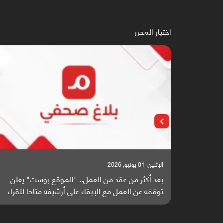
اختيار المحرر
الإثنين, 25 مايو, 2026
" يعلن
باحثون من اليمن يدخلون سباق أبحاث ألزهايمر بدراسة
 للقراء
واعدة منشورة عالميا (ترجمة)