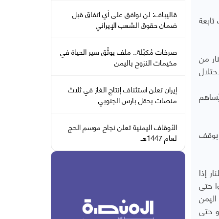
قاليباف: لن نوافق على أي اتفاق قبل
تابعة
ضمان حقوق الشعب الإيراني
صرخات مُكبّلة.. ملف يوثّق سير الحياة في
ار من
مخيمات النزوح باليمن
حتلال
إيران تعلن استئناف إنتاج الغاز في ثلاث
ُساهم
منصات بحقل بارس الجنوبي
الأوقاف اليمنية تعلن نجاح موسم الحج
 بوقف
لعام 1447هـ
ر إذا
ا حتى
اليمن
و حتى