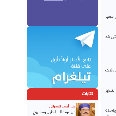
 معها
تى قد
اولات
تعزيز
كتابات
علي أحمد العمراني
واصلة
عن عودة السلاطين ومشروع