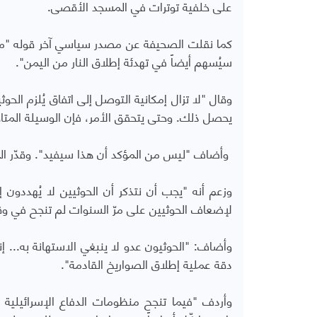
على خلفية توترات في المسجد الأقصى.
كما نقلت الصحيفة عن مصدر سياسي آخر قوله "مثل
سيُسهم أيضاً في تهدئة إطلاق النار من اليمن".
وقال "لا تزال إمكانية التوصل إلى اتفاق يُلزم ال
يحصل ذلك. وحتى يتحقق الأمر، فإن الوسيلة المتا
وأضاف "ليس من المؤكد أن هذا سيفيد". وقدّر الم
وزعم أنه "يجب أن نتذكر أن الحوثيين لا يُهددون
لإضعاف الحوثيين على مرّ السنوات لم تنجح في 
وأضاف: "الحوثيون عدو لا ينبغي الاستهانة به... إ
دقة عملية إطلاق الصواريخ القادمة".
وأردف "فيما تنجح منظومات الدفاع الإسرائيلية ب