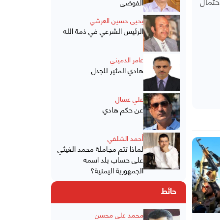
حتمال
الفوضى
يحيى حسين العرشي
الرئيس الشرعي في ذمة الله
عامر الدميني
هادي المثير للجدل
علي عشال
عن حكم هادي
أحمد الشلفي
لماذا تتم مجاملة محمد الغيثي
على حساب بلد اسمه
الجمهورية اليمنية؟
حائط
محمد علي محسن