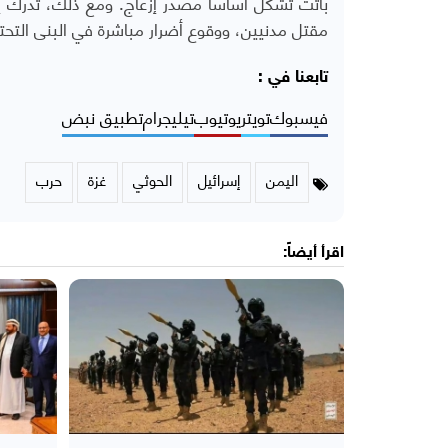
باتت تشكّل أساساً مصدر إزعاج. ومع ذلك، تدرك إسر
مقتل مدنيين، ووقوع أضرار مباشرة في البنى التحتي
تابعنا في :
فيسبوك
تويتر
يوتيوب
تيليجرام
تطبيق نبض
اليمن
إسرائيل
الحوثي
غزة
حرب
اقرأ أيضاً: