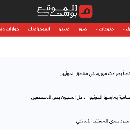
اء
منوعات
صور
فيديو
انفوجرافيك
حوارات وتح
امية يمارسها الحوثيون داخل السجون بحق المختطفين
بي مجرد صدى للموقف الأمريكي