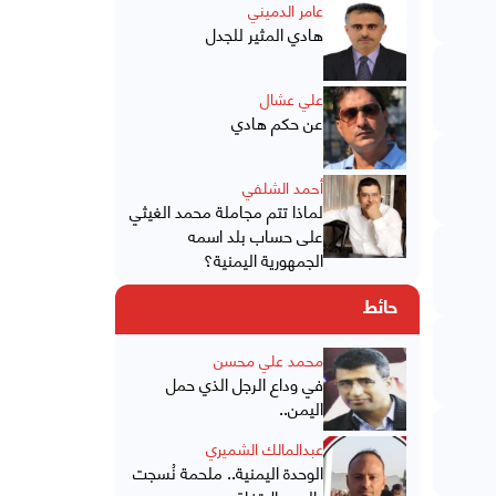
عامر الدميني
هادي المثير للجدل
علي عشال
عن حكم هادي
أحمد الشلفي
لماذا تتم مجاملة محمد الغيثي
على حساب بلد اسمه
الجمهورية اليمنية؟
حائط
محمد علي محسن
في وداع الرجل الذي حمل
اليمن..
عبدالمالك الشميري
الوحدة اليمنية.. ملحمة نُسجت
بالدم والاتفاق