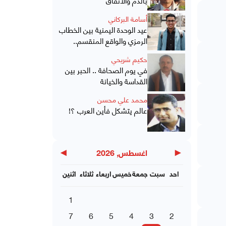
أسامة البركاني
عيد الوحدة اليمنية بين الخطاب
الرمزي والواقع المنقسم..
حكيم شريحي
في يوم الصحافة .. الحبر بين
القداسة والخيانة
محمد علي محسن
عالم يتشكل فأين العرب ؟!
▶
◀
اغسطس, 2026
احد
سبت
جمعة
خميس
اربعاء
ثلاثاء
اثنين
1
7
6
5
4
3
2